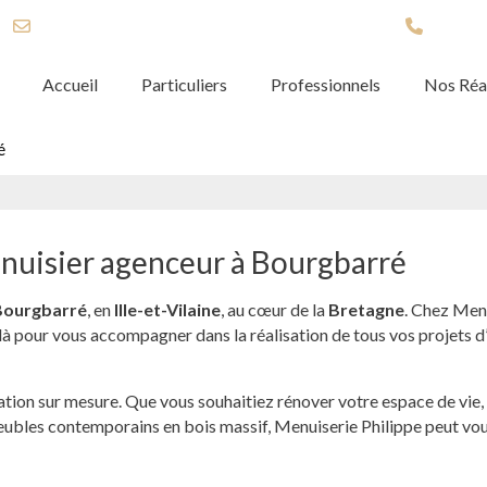
contact@menuiseriephilippe35.fr
07 45 2
Accueil
Particuliers
Professionnels
Nos Réal
é
enuisier agenceur à Bourgbarré
Bourgbarré
, en
Ille-et-Vilaine
, au cœur de la
Bretagne
. Chez Menu
là pour vous accompagner dans la réalisation de tous vos projets d
tion sur mesure. Que vous souhaitiez rénover votre espace de vie, c
meubles contemporains en bois massif, Menuiserie Philippe peut vo