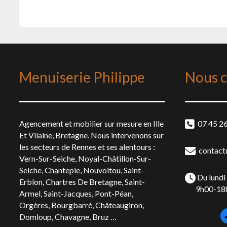
Menuiserie Philippe
Nous c
Agencement et mobilier sur mesure en
Ille
07 45 26
Et Vilaine
,
Bretagne
. Nous intervenons sur
les secteurs de
Rennes
et ses alentours :
contact@
Vern-Sur-Seiche
,
Noyal-Châtillon-Sur-
Seiche
,
Chantepie
,
Nouvoitou
,
Saint-
Du lundi
Erblon
,
Chartres De Bretagne
,
Saint-
9h00-18
Armel
,
Saint-Jacques
,
Pont-Péan
,
Orgères
,
Bourgbarré
,
Châteaugiron
,
Domloup
,
Chavagne
,
Bruz
…